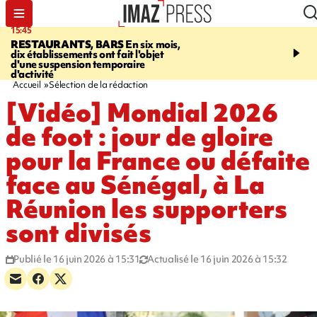
15:45
17:17
RESTAURANTS, BARS
En six mois,
"LE DERNIER REFUG
dix établissements ont fait l'objet
Angeles, un homme vit 
d'une suspension temporaire
panneau publicitaire po
d'activité
promouvoir un film Netf
Accueil
Sélection de la rédaction
[Vidéo] Mondial 2026
de foot : jour de gloire
pour la France ou défaite
face au Sénégal, à La
Réunion les supporters
sont divisés
Publié le 16 juin 2026 à 15:31
Actualisé le 16 juin 2026 à 15:32