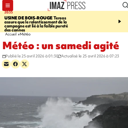
20:35
05:30
USINE DE BOIS-ROUGE
Tereos
SAINT-DENIS
Réouvert
assure que le ralentissement de la
téléphérique Papang à p
campagne est lié à la faible pureté
heures ce vendredi
des cannes
Accueil
Météo
Météo : un samedi agité
Publié le 25 avril 2026 à 01:30
Actualisé le 25 avril 2026 à 07:23