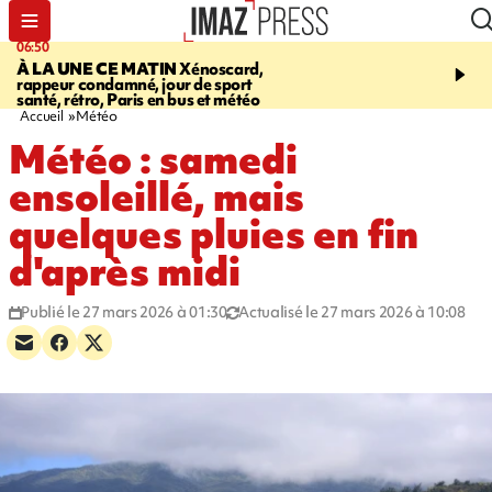
06:50
08:53
À LA UNE CE MATIN
Xénoscard,
SAINT-PAUL
JOUR DE
rappeur condamné, jour de sport
SANTÉ 2026
bouger, s’
santé, rétro, Paris en bus et météo
prendre soin de sa santé
Accueil
Météo
Météo : samedi
ensoleillé, mais
quelques pluies en fin
d'après midi
Publié le 27 mars 2026 à 01:30
Actualisé le 27 mars 2026 à 10:08