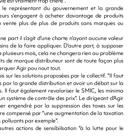
ie est vraiment trop chère".
e le représentant du gouvernement et la grande
buteurs s'engagent à acheter davantage de produits
a vente plus de plus de produits sans marques ou
ne part il s'agit d'une charte n'ayant aucune valeur
ins de la faire appliquer. D'autre part, à supposer
a plusieurs mois, cela ne changera rien au problème
ts de marque distributeur sont de toute façon plus
rquer Agir pou nout tout.
sur les solutions proposées par le collectif. "Il faut
 par la grande distribution et avoir un débat sur la
es. Il faut également revaloriser le SMIC, les minima
r un système de contrôle des prix". Le dirigeant d'Agir
r engendré par la suppression des taxes sur les
 être compensé par "une augmentation de la taxation
us polluants par exemple".
tres actions de sensibiilsation "à la lutte pour le