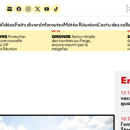
Vidéos
Faits divers
Inforoutes
Météo Réunion
L’actu des coll
09:14
0
ONS
Protection
GIRONDE
Retour timide
 une nouvelle
des touristes au Porge,
à
p VIF
encore meurtri par le
6
a Réunion
mégafeu
n
En
12:1
vac
qua
10:3
l’e
Sto