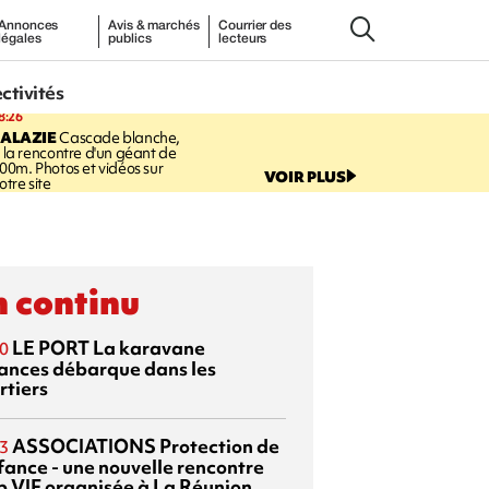
Annonces
Avis & marchés
Courrier des
légales
publics
lecteurs
ectivités
8:26
SALAZIE
Cascade blanche,
 la rencontre d'un géant de
00m. Photos et vidéos sur
VOIR PLUS
otre site
 continu
LE PORT
La karavane
0
ances débarque dans les
rtiers
ASSOCIATIONS
Protection de
3
nfance - une nouvelle rencontre
p VIF organisée à La Réunion