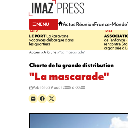
Actus Réunion
France-Monde
MENU
12:10
10:33
LE PORT
La karavane
ASSOCIATI
vacances débarque dans
de l’enfance -
les quartiers
rencontre Sto
organisée à L
Accueil
A la une
"La mascarade"
Charte de la grande distribution
"La mascarade"
Publié le 29 août 2008 à 00:00