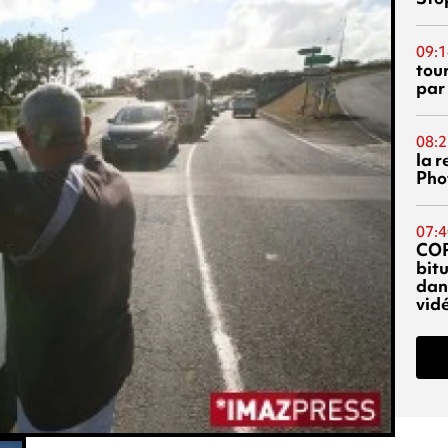
09:1
tou
par
08:2
la 
Phot
07:4
CO
bitu
dans
vidé