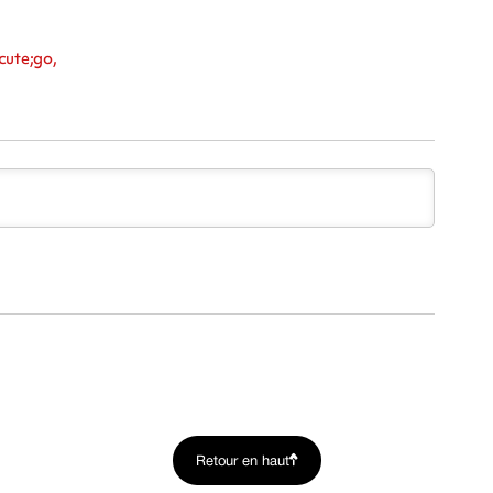
cute;go,
Retour en haut