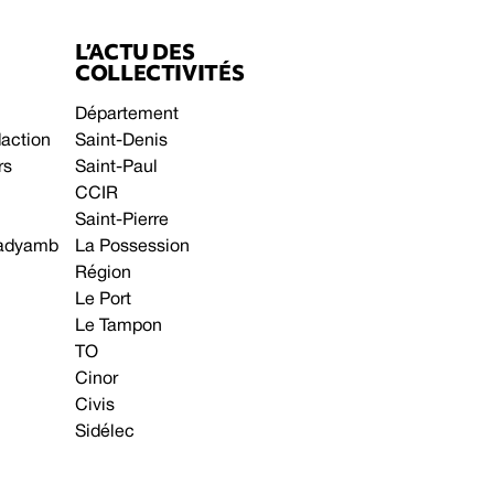
L’ACTU DES
COLLECTIVITÉS
Département
daction
Saint-Denis
rs
Saint-Paul
CCIR
Saint-Pierre
 gadyamb
La Possession
Région
Le Port
Le Tampon
TO
Cinor
Civis
Sidélec