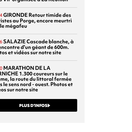
GIRONDE
Retour timide des
4
ristes au Porge, encore meurtri
 le mégafeu
SALAZIE
Cascade blanche, à
6
rencontre d'un géant de 600m.
os et vidéos sur notre site
MARATHON DE LA
0
RNICHE
1.300 coureurs sur le
me, la route du littoral fermée
 le sens nord - ouest. Photos et
os sur notre site
PLUS D’INFOS