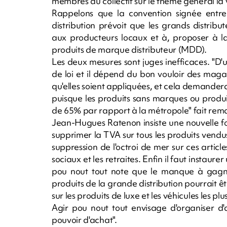
membres du collectif sur le thème général la v
Rappelons que la convention signée entr
distribution prévoit que les grands distri
aux producteurs locaux et à, proposer à l
produits de marque distributeur (MDD).
Les deux mesures sont juges inefficaces. "D'u
de loi et il dépend du bon vouloir des magas
qu'elles soient appliquées, et cela demander
puisque les produits sans marques ou produi
de 65% par rapport à la métropole" fait rema
Jean-Hugues Ratenon insiste une nouvelle fois 
supprimer la TVA sur tous les produits vendus
suppression de l'octroi de mer sur ces articl
sociaux et les retraites. Enfin il faut instaure
pou nout tout note que le manque à gagne
produits de la grande distribution pourrait
sur les produits de luxe et les véhicules les pl
Agir pou nout tout envisage d'organiser d'au
pouvoir d'achat".