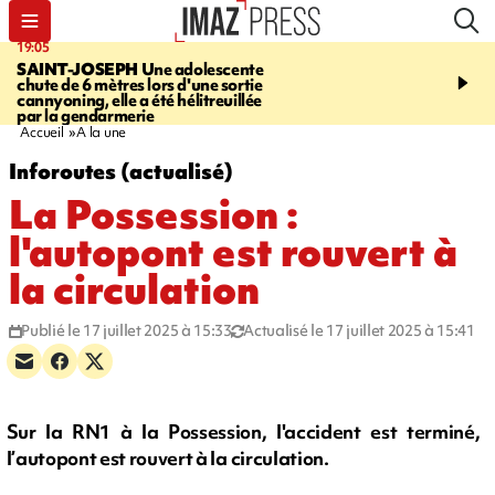
19:05
20:44
SAINT-JOSEPH
Une adolescente
À RETENIR CE SOIR
G
chute de 6 mètres lors d'une sortie
rouée de coups, cycliste,
cannyoning, elle a été hélitreuillée
personne disparue et c
par la gendarmerie
para-natation
Accueil
A la une
Inforoutes (actualisé)
La Possession :
l'autopont est rouvert à
la circulation
Publié le 17 juillet 2025 à 15:33
Actualisé le 17 juillet 2025 à 15:41
Sur la RN1 à la Possession, l'accident est terminé,
l’autopont est rouvert à la circulation.