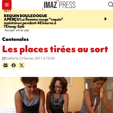
08:37
11:31
REQUIN BOULEDOGUE
LA POSSESSION
900 ki
APERÇU
La flamme rouge "requin"
poutres en aluminium ch
maintenue pendant 48 heures à
ouvrier qui travaillait s
l'Étang-Salé
Accueil
A la une
Cantonales
Les places tirées au sort
Publié le 23 février 2011 à 10:50