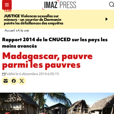
13:49
17:59
JUSTICE
Violences sexuelles sur
INFOROUTE
Marathon 
mineurs - un courrier de Darmanin
Corniche - la route du L
pointe les défaillances des enquêtes
ce dimanche matin dans 
Nord-Ouest
Accueil
A la une
Rapport 2014 de la CNUCED sur les pays les
moins avancés
Madagascar, pauvre
parmi les pauvres
Publié le 6 décembre 2014 à 05:15