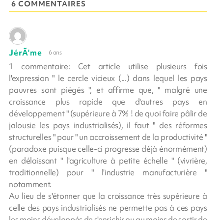
6 COMMENTAIRES
JérÃ'me
6 ans
1 commentaire: Cet article utilise plusieurs fois
l'expression " le cercle vicieux (...) dans lequel les pays
pauvres sont piégés ", et affirme que, " malgré une
croissance plus rapide que d'autres pays en
développement " (supérieure à 7% ! de quoi faire pâlir de
jalousie les pays industrialisés), il faut " des réformes
structurelles " pour " un accroissement de la productivité "
(paradoxe puisque celle-ci progresse déjà énormément)
en délaissant " l'agriculture à petite échelle " (vivrière,
traditionnelle) pour " l'industrie manufacturière "
notamment.
Au lieu de s'étonner que la croissance très supérieure à
celle des pays industrialisés ne permette pas à ces pays
les moins développés de s'enrichir ou au moins de sortir de