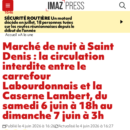
10:46
13:49
SÉCURITÉ ROUTIÈRE
Un motard
JUSTICE
Violences sexu
décède en juillet, 18 personnes tuées
mineurs - un courrier d
sur les routes réunionnaises depuis le
pointe les défaillances 
début de l'année
Accueil
A la une
Marché de nuit à Saint
Denis : la circulation
interdite entre le
carrefour
Labourdonnais et la
Caserne Lambert, du
samedi 6 juin à 18h au
dimanche 7 juin à 3h
Publié le 4 juin 2026 à 16:26
Actualisé le 4 juin 2026 à 16:27