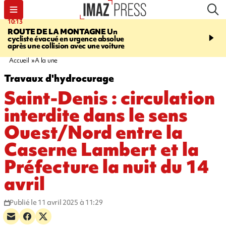
10:13
12:23
ROUTE DE LA MONTAGNE
Un
PRUDENCE
Les jouets
cycliste évacué en urgence absolue
peuvent éclater et brûler
après une collision avec une voiture
Accueil
A la une
Travaux d'hydrocurage
Saint-Denis : circulation
interdite dans le sens
Ouest/Nord entre la
Caserne Lambert et la
Préfecture la nuit du 14
avril
Publié le 11 avril 2025 à 11:29