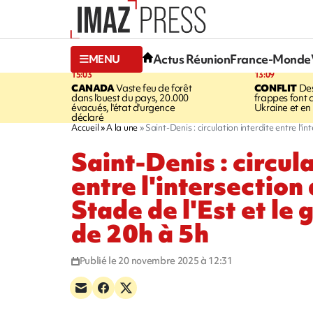
Actus Réunion
France-Monde
MENU
15:03
13:09
CANADA
Vaste feu de forêt
CONFLIT
Des
dans l'ouest du pays, 20.000
frappes font 
évacués, l'état d'urgence
Ukraine et en
déclaré
Accueil
A la une
Saint-Denis : circulation interdite entre l'i
Saint-Denis : circula
entre l'intersection 
Stade de l'Est et le 
de 20h à 5h
Publié le 20 novembre 2025 à 12:31