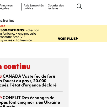
Annonces
Avis & marchés
Courrier des
légales
publics
lecteurs
ectivités
0:33
ASSOCIATIONS
Protection
e l’enfance - une nouvelle
encontre Stop VIF
VOIR PLUS
rganisée à La Réunion
 continu
CANADA
Vaste feu de forêt
3
s l'ouest du pays, 20.000
cués, l'état d'urgence déclaré
CONFLIT
Des échanges de
9
ppes font cinq morts en Ukraine
n Russie