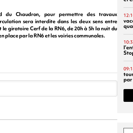
rd du Chaudron, pour permettre des travaux
12:1
vac
culation sera interdite dans les deux sens entre
qua
t le giratoire Cerf de la RN6, de 20h à 5h la nuit du
n place par la RN6 et les voiries communales.
10:3
l’e
Sto
09:1
tou
par