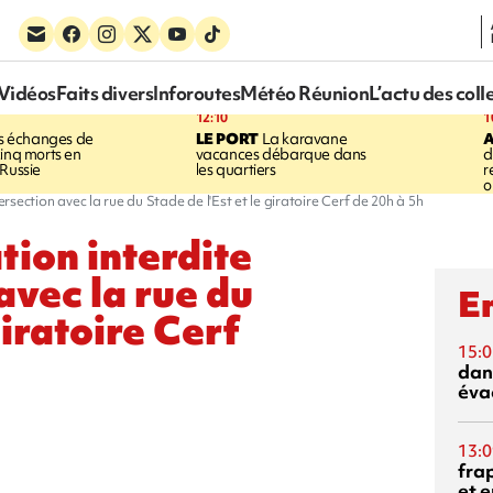
Vidéos
Faits divers
Inforoutes
Météo Réunion
L’actu des coll
12:10
1
 échanges de
LE PORT
La karavane
cinq morts en
vacances débarque dans
d
 Russie
les quartiers
r
o
ntersection avec la rue du Stade de l'Est et le giratoire Cerf de 20h à 5h
tion interdite
avec la rue du
En
giratoire Cerf
15:0
dan
éva
13:0
fra
et e