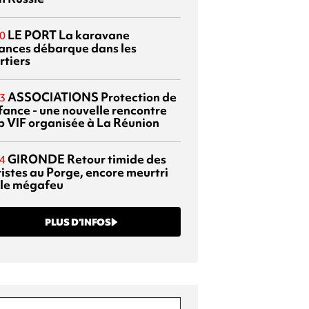
LE PORT
La karavane
0
ances débarque dans les
rtiers
ASSOCIATIONS
Protection de
3
nfance - une nouvelle rencontre
p VIF organisée à La Réunion
GIRONDE
Retour timide des
4
ristes au Porge, encore meurtri
 le mégafeu
PLUS D’INFOS