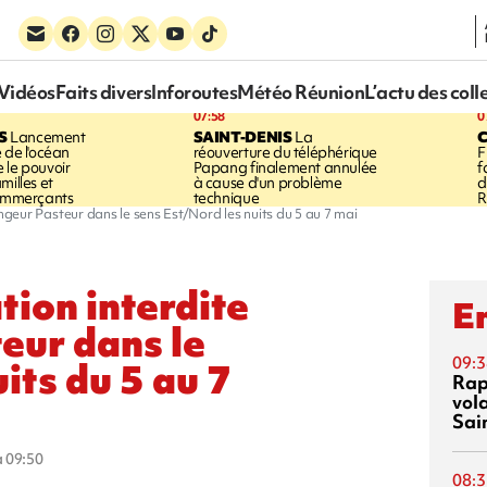
Vidéos
Faits divers
Inforoutes
Météo Réunion
L’actu des coll
07:58
0
S
Lancement
SAINT-DENIS
La
 de l'océan
réouverture du téléphérique
F
 le pouvoir
Papang finalement annulée
f
milles et
à cause d'un problème
d
commerçants
technique
R
hangeur Pasteur dans le sens Est/Nord les nuits du 5 au 7 mai
tion interdite
En
eur dans le
09:3
its du 5 au 7
Rap
vol
Sai
à 09:50
08:3