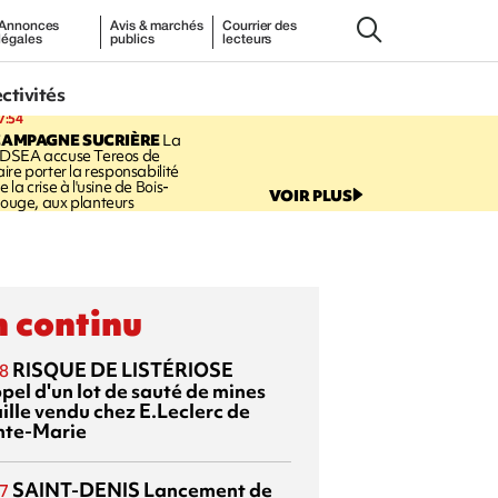
Annonces
Avis & marchés
Courrier des
légales
publics
lecteurs
ectivités
7:54
CAMPAGNE SUCRIÈRE
La
DSEA accuse Tereos de
aire porter la responsabilité
e la crise à l'usine de Bois-
VOIR PLUS
ouge, aux planteurs
 continu
RISQUE DE LISTÉRIOSE
8
pel d'un lot de sauté de mines
aille vendu chez E.Leclerc de
nte-Marie
SAINT-DENIS
Lancement de
7