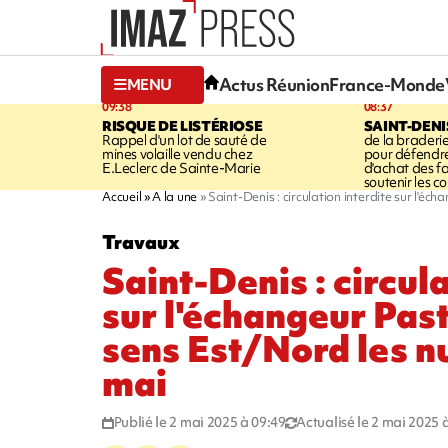
Actus Réunion
France-Monde
MENU
09:38
08:37
RISQUE DE LISTÉRIOSE
SAINT-DENI
Rappel d'un lot de sauté de
de la braderie
mines volaille vendu chez
pour défendre
E.Leclerc de Sainte-Marie
d'achat des fa
soutenir les 
Accueil
A la une
Saint-Denis : circulation interdite sur l'éc
Travaux
Saint-Denis : circula
sur l'échangeur Past
sens Est/Nord les nu
mai
Publié le 2 mai 2025 à 09:49
Actualisé le 2 mai 2025 