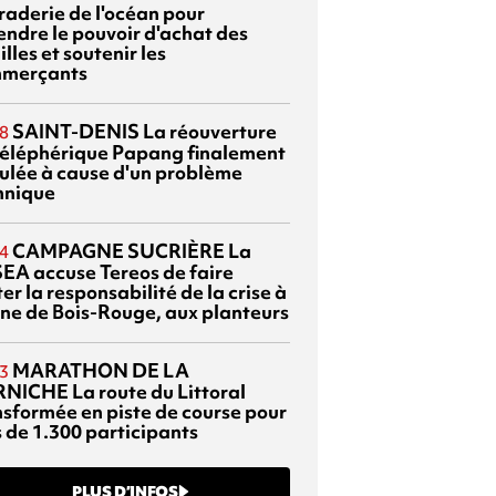
braderie de l'océan pour
endre le pouvoir d'achat des
lles et soutenir les
merçants
SAINT-DENIS
La réouverture
8
téléphérique Papang finalement
ulée à cause d'un problème
hnique
CAMPAGNE SUCRIÈRE
La
4
EA accuse Tereos de faire
er la responsabilité de la crise à
sine de Bois-Rouge, aux planteurs
MARATHON DE LA
3
RNICHE
La route du Littoral
nsformée en piste de course pour
s de 1.300 participants
PLUS D’INFOS