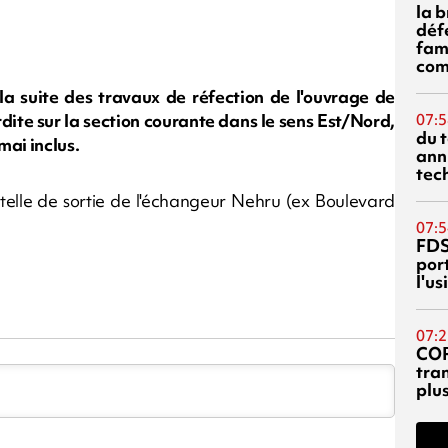
la 
déf
fami
com
a suite des travaux de réfection de l'ouvrage de
rdite sur la section courante dans le sens Est/Nord,
07:5
du 
mai inclus.
ann
tec
telle de sortie de l'échangeur Nehru (ex Boulevard
07:5
FDS
port
l'u
07:2
CO
tra
plu