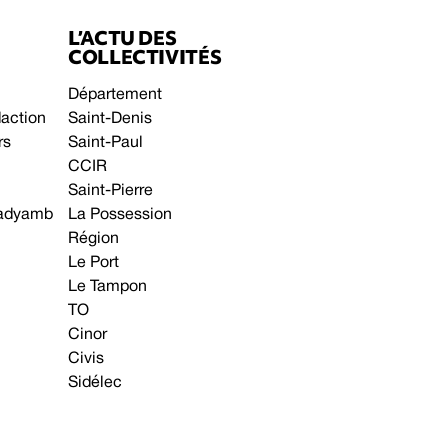
L’ACTU DES
COLLECTIVITÉS
Département
daction
Saint-Denis
rs
Saint-Paul
CCIR
Saint-Pierre
 gadyamb
La Possession
Région
Le Port
Le Tampon
TO
Cinor
Civis
Sidélec