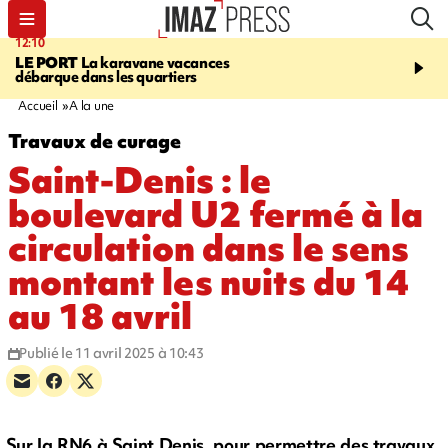
12:10
16:49
LE PORT
La karavane vacances
ÉTANG-SALÉ
Un requi
débarque dans les quartiers
bouledogue observé près
de baignade, le spot év
Accueil
A la une
Travaux de curage
Saint-Denis : le
boulevard U2 fermé à la
circulation dans le sens
montant les nuits du 14
au 18 avril
Publié le 11 avril 2025 à 10:43
Sur la RN6 à Saint Denis, pour permettre des travaux