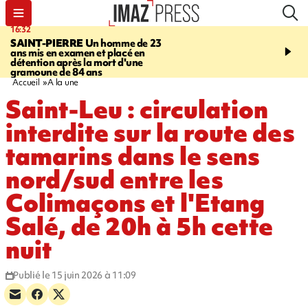
16:32
21:08
SAINT-PIERRE
Un homme de 23
MONDE
Arabie saoudit
ans mis en examen et placé en
et Turquie scellent un p
détention après la mort d'une
défense en pleine guerr
gramoune de 84 ans
Orient
Accueil
A la une
Saint-Leu : circulation
interdite sur la route des
tamarins dans le sens
nord/sud entre les
Colimaçons et l'Etang
Salé, de 20h à 5h cette
nuit
Publié le 15 juin 2026 à 11:09