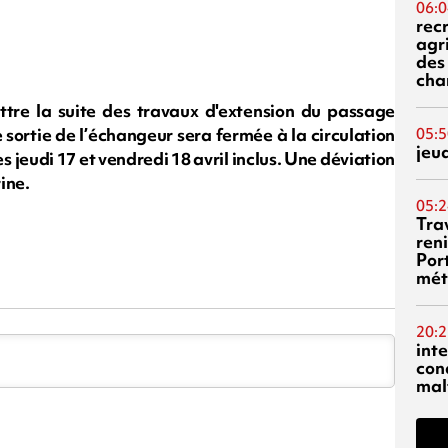
06:0
rec
agr
des 
cha
tre la suite des travaux d'extension du passage
e sortie de l’échangeur sera fermée à la circulation
05:5
jeu
s jeudi 17 et vendredi 18 avril inclus. Une déviation
ine.
05:2
Tra
reni
Por
mét
20:2
inte
con
mal