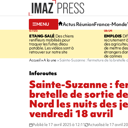
Actus Réunion
France-Monde
MENU
07:05
06:04
ETANG-SALÉ
Des chiens
EMPLOIS
Dif
renifleurs mobilisés pour
recrutement à
traquer les fuites d'eau
des agriculte
potable. Les vidéos sont à
de mettre des 
retrouver sur notre site
étrangers da
de cannes
Accueil
A la une
Sainte-Suzanne : fermeture de la bretelle de
Inforoutes
Sainte-Suzanne : fe
bretelle de sortie d
Nord les nuits des j
vendredi 18 avril
Publié le 17 avril 2025 à 12:11
Actualisé le 17 avril 2