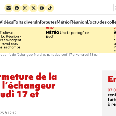
Vidéos
Faits divers
Inforoutes
Météo Réunion
L’actu des coll
05:50
0
ficultés de
MÉTÉO
Un ciel partagé ce
À
 La Réunion -
jeudi
T
urs envisagent
c
travailleurs
a
ns les champs
P
e
 sortie de l’échangeur Nord les nuits des jeudi 17 et vendredi 18 avril
rmeture de la
En
e l’échangeur
07:0
eudi 17 et
reni
fuit
à re
025 à 12:12