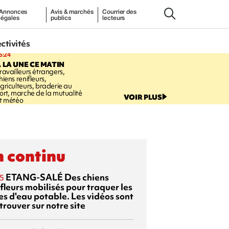
Annonces
Avis & marchés
Courrier des
légales
publics
lecteurs
ectivités
5:24
 LA UNE CE MATIN
ravailleurs étrangers,
hiens renifleurs,
griculteurs, braderie au
ort, marche de la mutualité
VOIR PLUS
t météo
 continu
ETANG-SALÉ
Des chiens
5
fleurs mobilisés pour traquer les
es d'eau potable. Les vidéos sont
trouver sur notre site