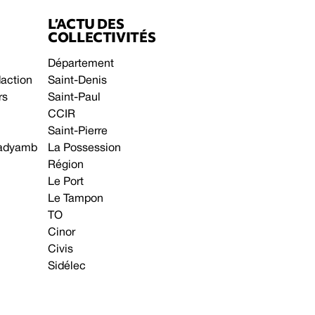
L’ACTU DES
COLLECTIVITÉS
Département
daction
Saint-Denis
rs
Saint-Paul
CCIR
Saint-Pierre
 gadyamb
La Possession
Région
Le Port
Le Tampon
TO
Cinor
Civis
Sidélec