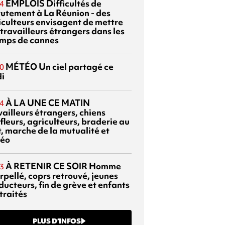
EMPLOIS
Difficultés de
4
rutement à La Réunion - des
iculteurs envisagent de mettre
travailleurs étrangers dans les
mps de cannes
MÉTÉO
Un ciel partagé ce
0
di
À LA UNE CE MATIN
4
vailleurs étrangers, chiens
fleurs, agriculteurs, braderie au
t, marche de la mutualité et
éo
À RETENIR CE SOIR
Homme
3
rpellé, coprs retrouvé, jeunes
ducteurs, fin de grève et enfants
traités
PLUS D’INFOS