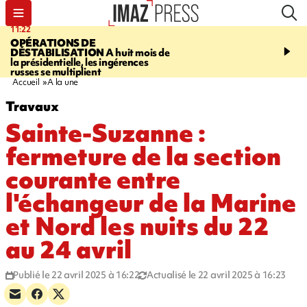
11:22
14:51
OPÉRATIONS DE
PARA-NATATION
Le P
DÉSTABILISATION
A huit mois de
Rivière triple champion
la présidentielle, les ingérences
russes se multiplient
Accueil
A la une
Travaux
Sainte-Suzanne :
fermeture de la section
courante entre
l'échangeur de la Marine
et Nord les nuits du 22
au 24 avril
Publié le 22 avril 2025 à 16:22
Actualisé le 22 avril 2025 à 16:23