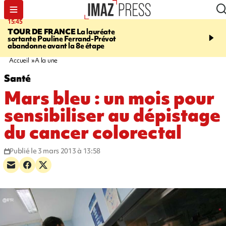
15:45
20:17
TOUR DE FRANCE
La lauréate
À RETENIR CE SOIR
Sé
sortante Pauline Ferrand-Prévot
routière, concours de nou
abandonne avant la 8e étape
du littoral fermée, courr
Darmanin et évacuation
Accueil
A la une
Santé
Mars bleu : un mois pour
sensibiliser au dépistage
du cancer colorectal
Publié le 3 mars 2013 à 13:58