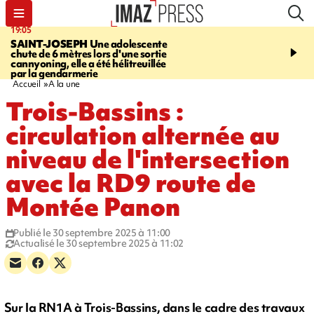
19:05
20:44
SAINT-JOSEPH
Une adolescente
À RETENIR CE SOIR
G
chute de 6 mètres lors d'une sortie
rouée de coups, cycliste,
cannyoning, elle a été hélitreuillée
personne disparue et c
par la gendarmerie
para-natation
Accueil
A la une
Trois-Bassins :
circulation alternée au
niveau de l'intersection
avec la RD9 route de
Montée Panon
Publié le 30 septembre 2025 à 11:00
Actualisé le 30 septembre 2025 à 11:02
Sur la RN1A à Trois-Bassins, dans le cadre des travaux