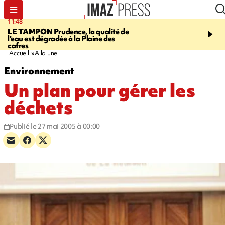
11:48
12:48
LE TAMPON
Prudence, la qualité de
SAINT-PAUL
Nouvelle 
l'eau est dégradée à la Plaine des
Cap Lahoussaye du 10 a
cafres
Accueil
A la une
Environnement
Un plan pour gérer les
déchets
Publié le 27 mai 2005 à 00:00