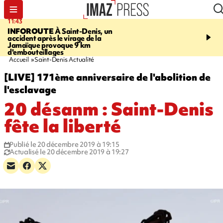
11:43
16:35
INFOROUTE
À Saint-Denis, un
PITON DE LA FOURN
accident après le virage de la
gendarmes évacuent un
Jamaïque provoque 9 km
randonneuse blessée, d
d'embouteillages
conditions météorologiqu
Accueil
Saint-Denis Actualité
[LIVE] 171ème anniversaire de l'abolition de
l'esclavage
20 désanm : Saint-Denis
fête la liberté
Publié le 20 décembre 2019 à 19:15
Actualisé le 20 décembre 2019 à 19:27