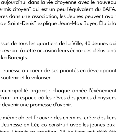
et aujourd’hui dans la vie citoyenne avec le nouveau
ermis citoyen” qui est un peu l’équivalent du BAFA.
res dans une association, les Jeunes peuvent avoir
e de Saint-Denis” explique Jean-Max Boyer, Élu à la
sus de tous les quartiers de la Ville, 40 Jeunes qui
recevront à cette occasion leurs écharpes d’élus ainsi
cka Bareigts.
a jeunesse au coeur de ses priorités en développant
outenir et la valoriser.
 municipalité organise chaque année l'événement
frant un espace où les rêves des jeunes dionysiens
 devenir une promesse d’avenir.
e même objectif : ouvrir des chemins, créer des liens
 Jeunesse en Lèr, co-construit avec les jeunes eux-
tions. Depuis sa création, 19 éditions ont déjà été