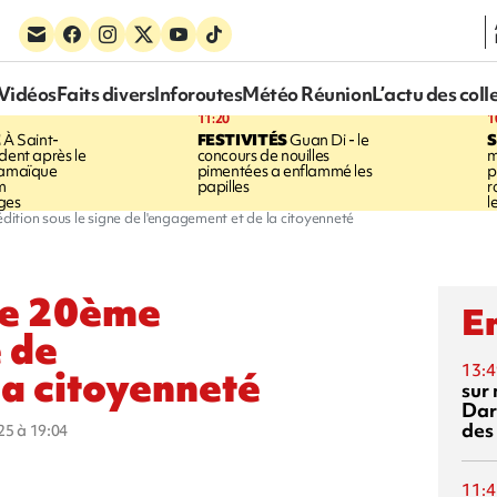
Vidéos
Faits divers
Inforoutes
Météo Réunion
L’actu des coll
11:20
1
E
À Saint-
FESTIVITÉS
Guan Di - le
S
dent après le
concours de nouilles
m
Jamaïque
pimentées a enflammé les
p
m
papilles
r
ges
l
dition sous le signe de l'engagement et de la citoyenneté
ne 20ème
En
e de
13:4
la citoyenneté
sur 
Dar
des
025 à 19:04
11:4