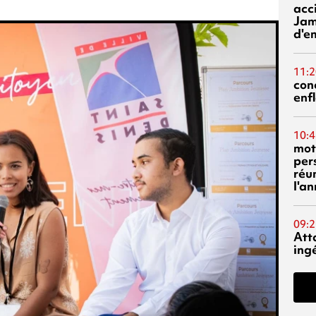
acci
Jam
d'e
11:2
con
enf
10:4
mot
per
réu
l'a
09:2
Att
ing