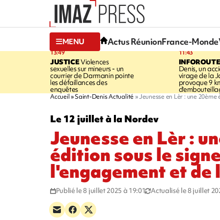
Actus Réunion
France-Monde
MENU
13:49
11:43
JUSTICE
Violences
INFOROUT
sexuelles sur mineurs - un
Denis, un acci
courrier de Darmanin pointe
virage de la 
les défaillances des
provoque 9 k
enquêtes
d'embouteilla
Accueil
Saint-Denis Actualité
Jeunesse en Lèr : une 20ème é
Le 12 juillet à la Nordev
Jeunesse en Lèr : u
édition sous le sign
l'engagement et de 
Publié le 8 juillet 2025 à 19:01
Actualisé le 8 juillet 2