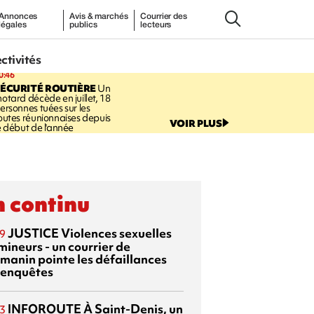
Annonces
Avis & marchés
Courrier des
légales
publics
lecteurs
ectivités
0:46
ÉCURITÉ ROUTIÈRE
Un
otard décède en juillet, 18
ersonnes tuées sur les
outes réunionnaises depuis
VOIR PLUS
e début de l'année
 continu
JUSTICE
Violences sexuelles
9
mineurs - un courrier de
manin pointe les défaillances
 enquêtes
INFOROUTE
À Saint-Denis, un
3