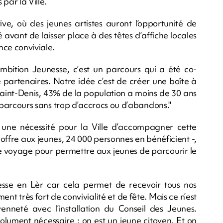
 par la Ville.
ive, où des jeunes artistes auront l’opportunité de
 avant de laisser place à des têtes d’affiche locales
ce conviviale.
ambition Jeunesse, c’est un parcours qui a été co-
e partenaires. Notre idée c’est de créer une boîte à
Saint-Denis, 43% de la population a moins de 30 ans
ur parcours sans trop d’accrocs ou d’abandons."
t une nécessité pour la Ville d’accompagner cette
e offre aux jeunes, 24 000 personnes en bénéficient -,
 de voyage pour permettre aux jeunes de parcourir le
esse en Lèr car cela permet de recevoir tous nos
nt très fort de convivialité et de fête. Mais ce n’est
nneté avec l’installation du Conseil des Jeunes.
olument nécessaire : on est un jeune citoyen. Et on