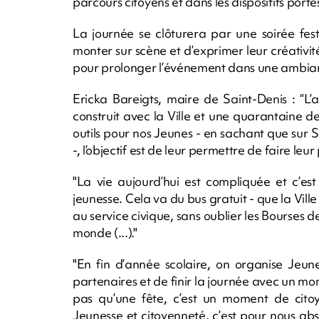
parcours citoyens et dans les dispositifs portés
La journée se clôturera par une soirée fest
monter sur scène et d’exprimer leur créativité
pour prolonger l’événement dans une ambian
Ericka Bareigts, maire de Saint-Denis : “L’
construit avec la Ville et une quarantaine d
outils pour nos Jeunes - en sachant que sur 
-, l’objectif est de leur permettre de faire le
"La vie aujourd’hui est compliquée et c’es
jeunesse. Cela va du bus gratuit - que la Vill
au service civique, sans oublier les Bourses
monde (...)."
"En fin d’année scolaire, on organise Jeun
partenaires et de finir la journée avec un mome
pas qu’une fête, c’est un moment de citoye
Jeunesse et citoyenneté, c’est pour nous abs