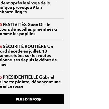
dent après le virage de la
aïque provoque 9 km
mbouteillages
FESTIVITÉS
Guan Di - le
0
cours de nouilles pimentées a
lammé les papilles
SÉCURITÉ ROUTIÈRE
Un
6
ard décède en juillet, 18
sonnes tuées sur les routes
nionnaises depuis le début de
nnée
PRÉSIDENTIELLE
Gabriel
5
al porte plainte, dénonçant une
érence russe
PLUS D’INFOS