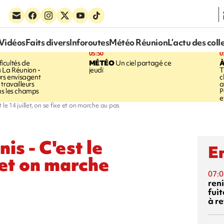
Vidéos
Faits divers
Inforoutes
Météo Réunion
L’actu des coll
05:50
0
ficultés de
MÉTÉO
Un ciel partagé ce
À
 La Réunion -
jeudi
T
urs envisagent
c
travailleurs
a
ns les champs
P
e
e 14 juillet, on se fixe et on marche au pas
s - C'est le
En
e et on marche
07:0
reni
fuit
à re