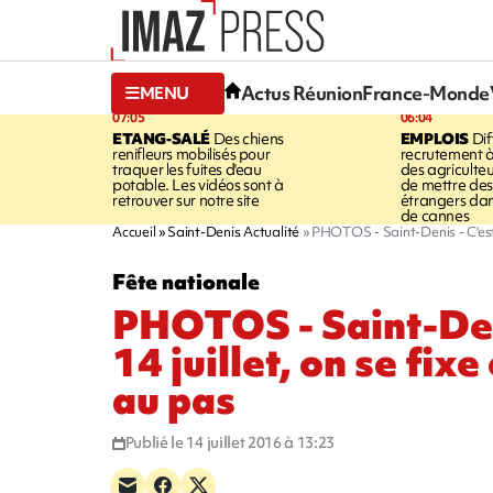
Actus Réunion
France-Monde
MENU
07:05
06:04
ETANG-SALÉ
Des chiens
EMPLOIS
Dif
renifleurs mobilisés pour
recrutement à
traquer les fuites d'eau
des agriculte
potable. Les vidéos sont à
de mettre des 
retrouver sur notre site
étrangers da
de cannes
Accueil
Saint-Denis Actualité
PHOTOS - Saint-Denis - C'est l
Fête nationale
PHOTOS - Saint-Deni
14 juillet, on se fix
au pas
Publié le 14 juillet 2016 à 13:23