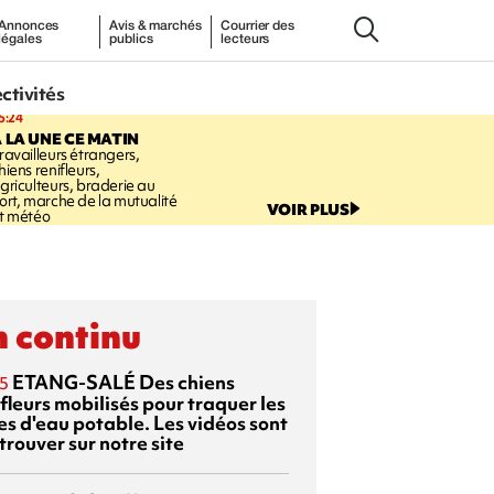
Annonces
Avis & marchés
Courrier des
légales
publics
lecteurs
ectivités
5:24
 LA UNE CE MATIN
ravailleurs étrangers,
hiens renifleurs,
griculteurs, braderie au
ort, marche de la mutualité
VOIR PLUS
t météo
 continu
ETANG-SALÉ
Des chiens
5
fleurs mobilisés pour traquer les
es d'eau potable. Les vidéos sont
trouver sur notre site