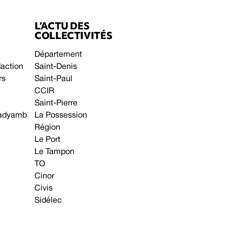
L’ACTU DES
COLLECTIVITÉS
Département
daction
Saint-Denis
rs
Saint-Paul
CCIR
Saint-Pierre
 gadyamb
La Possession
Région
Le Port
Le Tampon
TO
Cinor
Civis
Sidélec