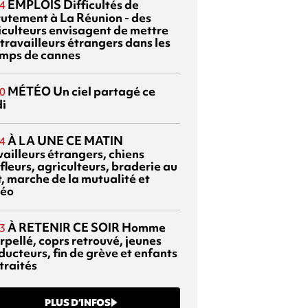
EMPLOIS
Difficultés de
4
rutement à La Réunion - des
iculteurs envisagent de mettre
travailleurs étrangers dans les
mps de cannes
MÉTÉO
Un ciel partagé ce
0
di
À LA UNE CE MATIN
4
vailleurs étrangers, chiens
fleurs, agriculteurs, braderie au
t, marche de la mutualité et
éo
À RETENIR CE SOIR
Homme
3
rpellé, coprs retrouvé, jeunes
ducteurs, fin de grève et enfants
traités
PLUS D’INFOS