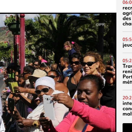
06:0
rec
agr
des 
cha
05:5
jeu
05:2
Tra
reni
Por
mét
20:2
inte
con
mal