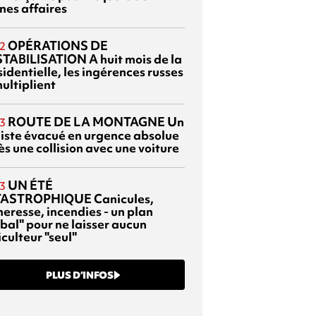
nes affaires
OPÉRATIONS DE
2
TABILISATION
A huit mois de la
identielle, les ingérences russes
ultiplient
ROUTE DE LA MONTAGNE
Un
3
liste évacué en urgence absolue
s une collision avec une voiture
UN ÉTÉ
3
TASTROPHIQUE
Canicules,
heresse, incendies - un plan
bal" pour ne laisser aucun
culteur "seul"
PLUS D’INFOS