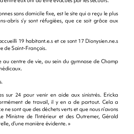
d’entre eux ont dû être évacués par les secours.
s sans domicile fixe, est le site qui a reçu le plus
s-abris s’y sont réfugiées, que ce soit grâce aux
ueilli 19 habitant.e.s et ce sont 17 Dionysien.ne.s
nte de Saint-François.
e au centre de vie, au sein du gymnase de Champ
s médicaux.
s.
s sur 24 pour venir en aide aux sinistrés. Ericka
normément de travail, il y en a de partout. Cela a
ce ne sont que des déchets verts et que nous n’avons
 Ministre de l’Intérieur et des Outremer, Gérald
elle, d’une manière évidente. »