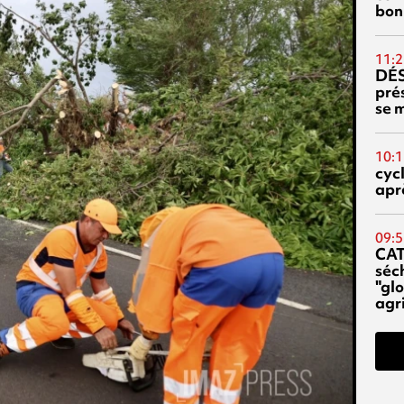
bon
11:2
DÉS
prés
se m
10:1
cyc
aprè
09:5
CA
séc
"glo
agri