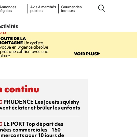
Annonces
Avis & marchés
Courrier des
légales
publics
lecteurs
ectivités
0:13
OUTE DE LA
MONTAGNE
Un cycliste
vacué en urgence absolue
près une collision avec une
VOIR PLUS
oiture
 continu
PRUDENCE
Les jouets squishy
3
ent éclater et brûler les enfants
LE PORT
Top départ des
3
rnées commerciales - 160
merçants pour 10 jours de