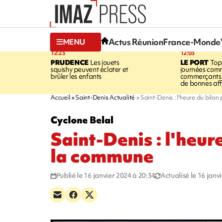
Actus Réunion
France-Monde
MENU
12:23
12:03
PRUDENCE
Les jouets
LE PORT
Top
squishy peuvent éclater et
journées comm
brûler les enfants
commerçants 
de bonnes aff
Accueil
Saint-Denis Actualité
Saint-Denis : l'heure du bila
Cyclone Belal
Saint-Denis : l'heur
la commune
Publié le 16 janvier 2024 à 20:34
Actualisé le 16 janv