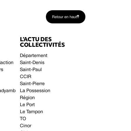
Retour en haut
L’ACTU DES
COLLECTIVITÉS
Département
daction
Saint-Denis
rs
Saint-Paul
CCIR
Saint-Pierre
 gadyamb
La Possession
Région
Le Port
Le Tampon
TO
Cinor