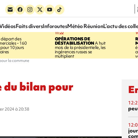
Vidéos
Faits divers
Inforoutes
Météo Réunion
L’actu des coll
11:22
1
 départ des
OPÉRATIONS DE
R
erciales - 160
DÉSTABILISATION
A huit
pour 10 jours
mois de la présidentielle, les
é
aires
ingérences russes se
a
multiplient
v
n pour la commune
e du bilan pour
En
12:2
peuv
ier 2024 à 20:38
12:0
jou
com