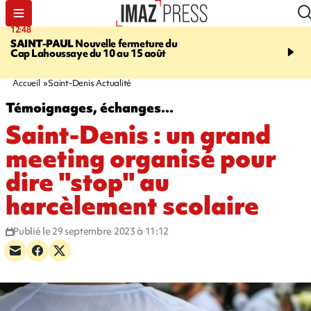
12:48
14:23
SAINT-PAUL
Nouvelle fermeture du
AFRIQUE DU SUD
Aprè
Cap Lahoussaye du 10 au 15 août
massif de migrants, la p
main-d'œuvre dans la na
ciel
Accueil
Saint-Denis Actualité
Témoignages, échanges...
Saint-Denis : un grand
meeting organisé pour
dire "stop" au
harcèlement scolaire
Publié le 29 septembre 2023 à 11:12