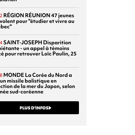
RÉGION RÉUNION
47 jeunes
2
volent pour "étudier et vivre au
bec"
SAINT-JOSEPH
Disparition
4
uiétante - un appel à témoins
é pour retrouver Loïc Paulin, 25
MONDE
La Corée du Nord a
8
 un missile balistique en
ection de la mer du Japon, selon
rmée sud-coréenne
PLUS D’INFOS