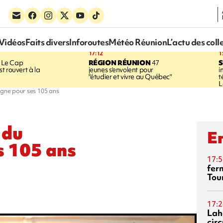
Vidéos
Faits divers
Inforoutes
Météo Réunion
L’actu des coll
17:12
1
Le Cap
RÉGION RÉUNION
47
S
t rouvert à la
jeunes s'envolent pour
i
"étudier et vivre au Québec"
t
L
agne pour ses 105 ans
 du
En
 105 ans
17:5
fer
Tour
17:2
Lah
circ