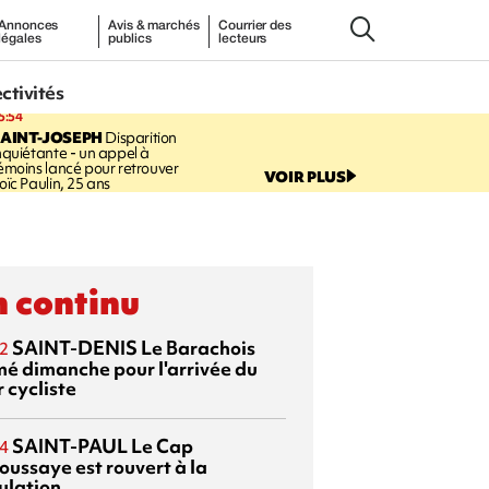
Annonces
Avis & marchés
Courrier des
légales
publics
lecteurs
ectivités
5:54
AINT-JOSEPH
Disparition
nquiétante - un appel à
émoins lancé pour retrouver
VOIR PLUS
oïc Paulin, 25 ans
 continu
SAINT-DENIS
Le Barachois
2
mé dimanche pour l'arrivée du
 cycliste
SAINT-PAUL
Le Cap
4
oussaye est rouvert à la
ulation