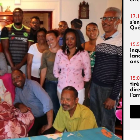
17:1
s'en
Qué
15:5
inq
lanc
ans
15:0
tiré
dir
l'a