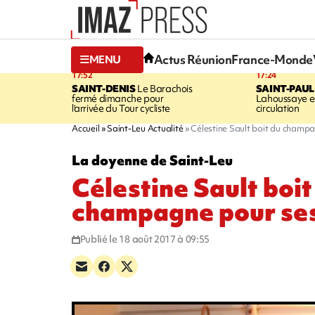
Actus Réunion
France-Monde
MENU
17:52
17:24
SAINT-DENIS
Le Barachois
SAINT-PAUL
fermé dimanche pour
Lahoussaye es
l'arrivée du Tour cycliste
circulation
Accueil
Saint-Leu Actualité
Célestine Sault boit du champ
La doyenne de Saint-Leu
Célestine Sault boit
champagne pour ses
Publié le 18 août 2017 à 09:55