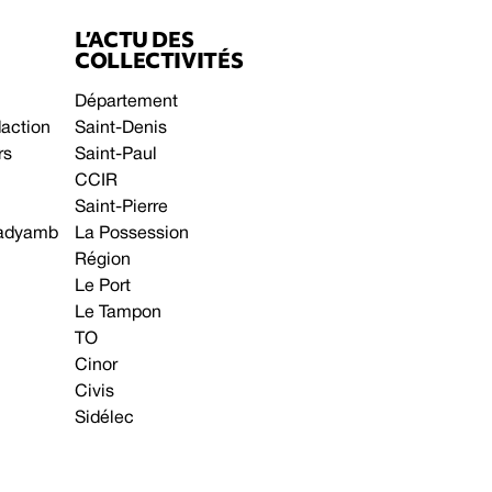
L’ACTU DES
COLLECTIVITÉS
Département
daction
Saint-Denis
rs
Saint-Paul
CCIR
Saint-Pierre
 gadyamb
La Possession
Région
Le Port
Le Tampon
TO
Cinor
Civis
Sidélec