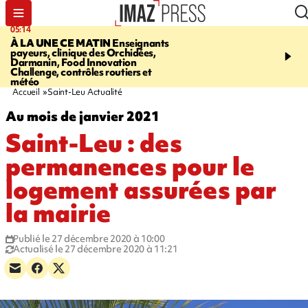
05:14
07:08
À LA UNE CE MATIN
Enseignants
LE PORT
L'incendie à la
payeurs, clinique des Orchidées,
Orchidées pourrait avoi
Darmanin, Food Innovation
conséquences pour les p
Challenge, contrôles routiers et
Réunion
météo
Accueil
Saint-Leu Actualité
Au mois de janvier 2021
Saint-Leu : des
permanences pour le
logement assurées par
la mairie
Publié le 27 décembre 2020 à 10:00
Actualisé le 27 décembre 2020 à 11:21