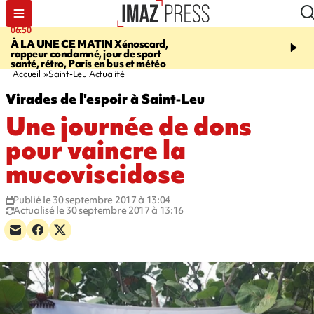
06:50
08:53
À LA UNE CE MATIN
Xénoscard,
SAINT-PAUL
Jour de S
rappeur condamné, jour de sport
2026 - bouger, s’informe
santé, rétro, Paris en bus et météo
soin de sa santé
Accueil
Saint-Leu Actualité
Virades de l'espoir à Saint-Leu
Une journée de dons
pour vaincre la
mucoviscidose
Publié le 30 septembre 2017 à 13:04
Actualisé le 30 septembre 2017 à 13:16