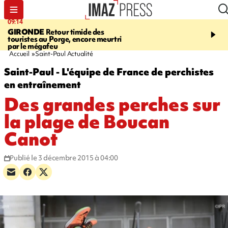
09:14
13:09
GIRONDE
Retour timide des
CONFLIT
Des échanges
touristes au Porge, encore meurtri
font cinq morts en Ukrai
par le mégafeu
Russie
Accueil
Saint-Paul Actualité
Saint-Paul - L'équipe de France de perchistes
en entraînement
Des grandes perches sur
la plage de Boucan
Canot
Publié le 3 décembre 2015 à 04:00