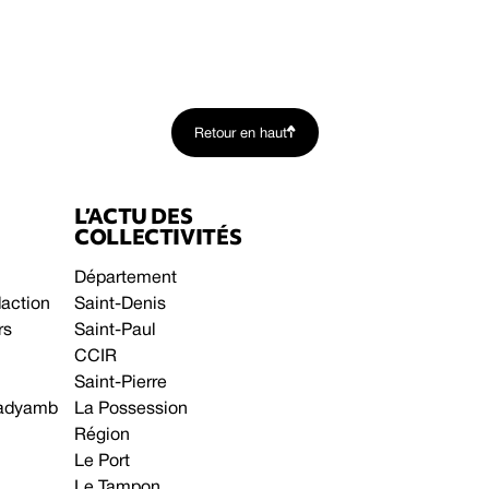
Retour en haut
L’ACTU DES
COLLECTIVITÉS
Département
daction
Saint-Denis
rs
Saint-Paul
CCIR
Saint-Pierre
 gadyamb
La Possession
Région
Le Port
Le Tampon