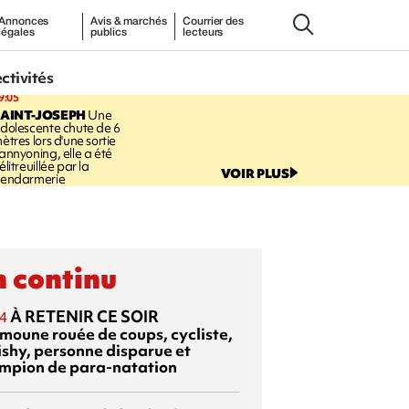
Annonces
Avis & marchés
Courrier des
légales
publics
lecteurs
ectivités
9:05
AINT-JOSEPH
Une
dolescente chute de 6
ètres lors d'une sortie
annyoning, elle a été
élitreuillée par la
VOIR PLUS
endarmerie
 continu
À RETENIR CE SOIR
4
moune rouée de coups, cycliste,
ishy, personne disparue et
mpion de para-natation