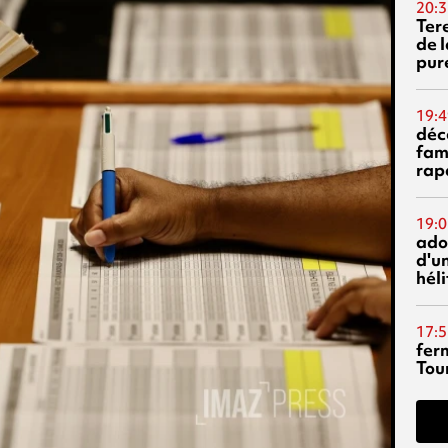
20:3
Ter
de l
pur
19:4
déc
fam
rap
19:0
ado
d'un
hél
17:5
fer
Tour