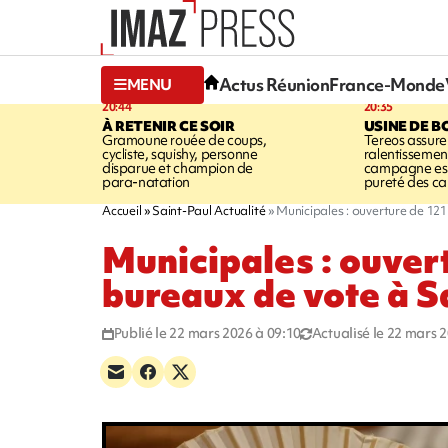
Actus Réunion
France-Monde
MENU
20:44
20:35
À RETENIR CE SOIR
USINE DE B
Gramoune rouée de coups,
Tereos assure
cycliste, squishy, personne
ralentissemen
disparue et champion de
campagne est l
para-natation
pureté des c
Accueil
Saint-Paul Actualité
Municipales : ouverture de 121
Municipales : ouver
bureaux de vote à S
Publié le 22 mars 2026 à 09:10
Actualisé le 22 mars 