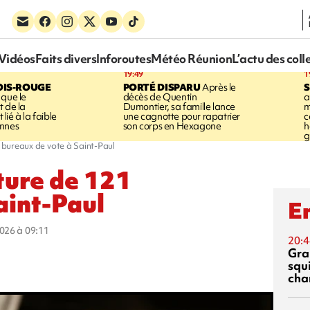
Vidéos
Faits divers
Inforoutes
Météo Réunion
L’actu des coll
19:49
1
OIS-ROUGE
PORTÉ DISPARU
Après le
S
 que le
décès de Quentin
a
t de la
Dumontier, sa famille lance
m
ié à la faible
une cagnotte pour rapatrier
c
annes
son corps en Hexagone
h
g
 bureaux de vote à Saint-Paul
ture de 121
aint-Paul
En
2026 à 09:11
20:4
Gra
squ
cha