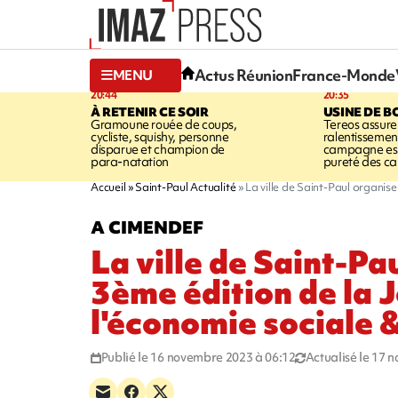
Actus Réunion
France-Monde
MENU
20:44
20:35
À RETENIR CE SOIR
USINE DE B
Gramoune rouée de coups,
Tereos assure
cycliste, squishy, personne
ralentissemen
disparue et champion de
campagne est l
para-natation
pureté des c
Accueil
Saint-Paul Actualité
La ville de Saint-Paul organise
A CIMENDEF
La ville de Saint-Pa
3ème édition de la 
l'économie sociale &
Publié le 16 novembre 2023 à 06:12
Actualisé le 17 