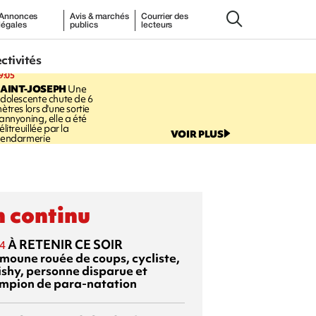
Annonces
Avis & marchés
Courrier des
légales
publics
lecteurs
ectivités
9:05
AINT-JOSEPH
Une
dolescente chute de 6
ètres lors d'une sortie
annyoning, elle a été
élitreuillée par la
VOIR PLUS
endarmerie
 continu
À RETENIR CE SOIR
4
moune rouée de coups, cycliste,
ishy, personne disparue et
mpion de para-natation