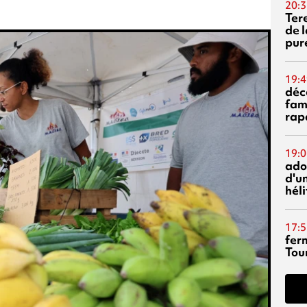
20:3
Ter
de l
pur
19:4
déc
fam
rap
19:0
ado
d'un
hél
17:5
fer
Tour