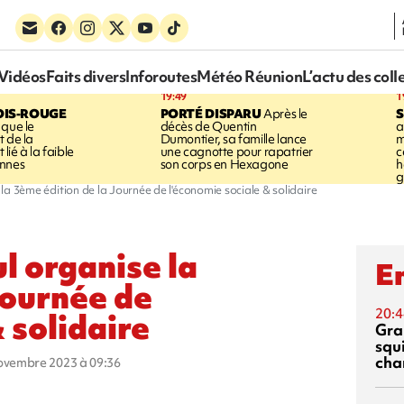
Vidéos
Faits divers
Inforoutes
Météo Réunion
L’actu des coll
19:49
1
OIS-ROUGE
PORTÉ DISPARU
Après le
S
 que le
décès de Quentin
a
t de la
Dumontier, sa famille lance
m
ié à la faible
une cagnotte pour rapatrier
c
annes
son corps en Hexagone
h
g
 la 3ème édition de la Journée de l'économie sociale & solidaire
ul organise la
En
Journée de
20:4
 solidaire
Gra
squ
cha
novembre 2023 à 09:36