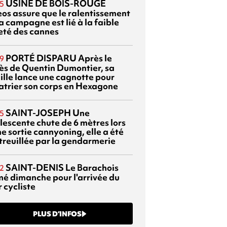
USINE DE BOIS-ROUGE
5
eos assure que le ralentissement
a campagne est lié à la faible
eté des cannes
PORTÉ DISPARU
Après le
9
ès de Quentin Dumontier, sa
ille lance une cagnotte pour
atrier son corps en Hexagone
SAINT-JOSEPH
Une
5
lescente chute de 6 mètres lors
e sortie cannyoning, elle a été
itreuillée par la gendarmerie
SAINT-DENIS
Le Barachois
2
mé dimanche pour l'arrivée du
 cycliste
PLUS D’INFOS