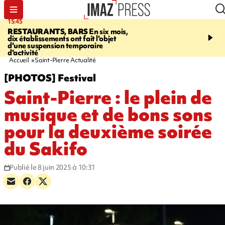
15:45
17:17
RESTAURANTS, BARS
En six mois,
"LE DERNIER REFUG
dix établissements ont fait l'objet
Angeles, un homme vit 
d'une suspension temporaire
panneau publicitaire po
d'activité
promouvoir un film Netf
Accueil
Saint-Pierre Actualité
[PHOTOS] Festival
Saint-Pierre : le plein de
musique et de bons sons
pour la deuxième soirée
du Sakifo
Publié le 8 juin 2025 à 10:31