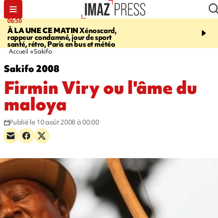
06:50
08:53
À LA UNE CE MATIN
Xénoscard,
SAINT-PAUL
JOUR DE
rappeur condamné, jour de sport
SANTÉ 2026
bouger, s’
santé, rétro, Paris en bus et météo
prendre soin de sa santé
Accueil
Sakifo
Sakifo 2008
Firmin Viry ou l'âme du
maloya
Publié le 10 août 2008 à 00:00