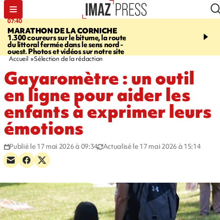
07:40
10:33
MARATHON DE LA CORNICHE
ASSOCIATIONS
Protec
1.300 coureurs sur le bitume, la route
l’enfance - une nouvelle
du littoral fermée dans le sens nord -
Stop VIF organisée à La
ouest. Photos et vidéos sur notre site
Accueil
Sélection de la rédaction
Gayaromètre : un outil
en ligne pour aider les
enfants à exprimer leurs
émotions
Publié le 17 mai 2026 à 09:34
Actualisé le 17 mai 2026 à 15:14