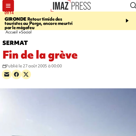
09:14
13:09
GIRONDE
Retour timide des
CONFLIT
Des échanges
touristes au Porge, encore meurtri
font cinq morts en Ukrai
par le mégafeu
Russie
Accueil
Social
SERMAT
Fin de la grève
Publié le 27 août 2005 à 00:00