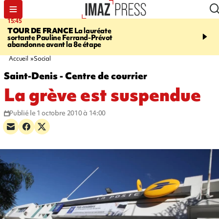
15:45
20:17
TOUR DE FRANCE
La lauréate
À RETENIR CE SOIR
Sé
sortante Pauline Ferrand-Prévot
routière, concours de nou
abandonne avant la 8e étape
du littoral fermée, courr
Darmanin et évacuation
Accueil
Social
Saint-Denis - Centre de courrier
La grève est suspendue
Publié le 1 octobre 2010 à 14:00