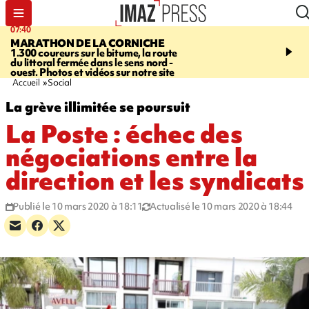
07:40
10:33
MARATHON DE LA CORNICHE
ASSOCIATIONS
Protec
1.300 coureurs sur le bitume, la route
l’enfance - une nouvelle
du littoral fermée dans le sens nord -
Stop VIF organisée à La
ouest. Photos et vidéos sur notre site
Accueil
Social
La grève illimitée se poursuit
La Poste : échec des
négociations entre la
direction et les syndicats
Publié le 10 mars 2020 à 18:11
Actualisé le 10 mars 2020 à 18:44