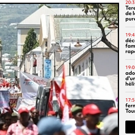
20:3
Ter
de l
pur
19:4
déc
fam
rap
19:0
ado
d'un
hél
17:5
fer
Tour