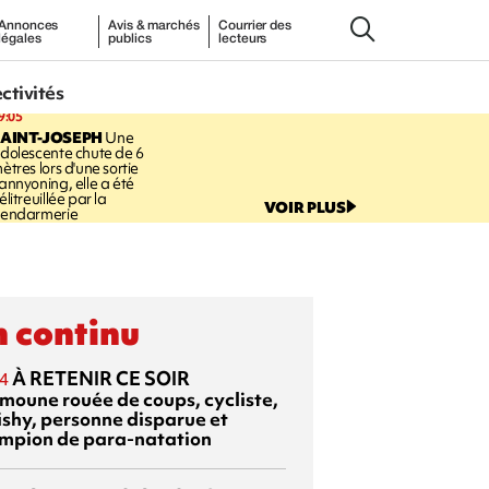
Annonces
Avis & marchés
Courrier des
légales
publics
lecteurs
ectivités
9:05
AINT-JOSEPH
Une
dolescente chute de 6
ètres lors d'une sortie
annyoning, elle a été
élitreuillée par la
VOIR PLUS
endarmerie
 continu
À RETENIR CE SOIR
4
moune rouée de coups, cycliste,
ishy, personne disparue et
mpion de para-natation