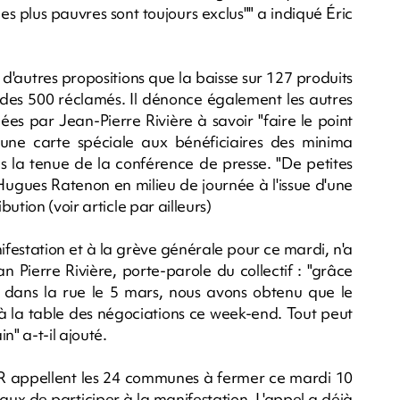
les plus pauvres sont toujours exclus"" a indiqué Éric
d'autres propositions que la baisse sur 127 produits
u des 500 réclamés. Il dénonce également les autres
ées par Jean-Pierre Rivière à savoir "faire le point
e une carte spéciale aux bénéficiaires des minima
s la tenue de la conférence de presse. "De petites
ugues Ratenon en milieu de journée à l'issue d'une
ution (voir article par ailleurs)
festation et à la grève générale pour ce mardi, n'a
 Pierre Rivière, porte-parole du collectif : "grâce
dans la rue le 5 mars, nous avons obtenu que le
t à la table des négociations ce week-end. Tout peut
n" a-t-il ajouté.
 appellent les 24 communes à fermer ce mardi 10
 de participer à la manifestation. L'appel a déjà