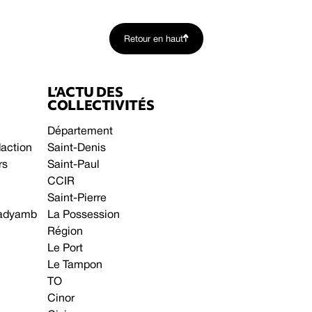
Retour en haut
L’ACTU DES
COLLECTIVITÉS
Département
daction
Saint-Denis
rs
Saint-Paul
CCIR
Saint-Pierre
 gadyamb
La Possession
Région
Le Port
Le Tampon
TO
Cinor