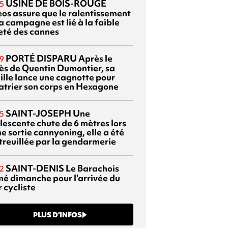
USINE DE BOIS-ROUGE
5
eos assure que le ralentissement
a campagne est lié à la faible
eté des cannes
PORTÉ DISPARU
Après le
9
ès de Quentin Dumontier, sa
ille lance une cagnotte pour
atrier son corps en Hexagone
SAINT-JOSEPH
Une
5
lescente chute de 6 mètres lors
e sortie cannyoning, elle a été
itreuillée par la gendarmerie
SAINT-DENIS
Le Barachois
2
mé dimanche pour l'arrivée du
 cycliste
PLUS D’INFOS