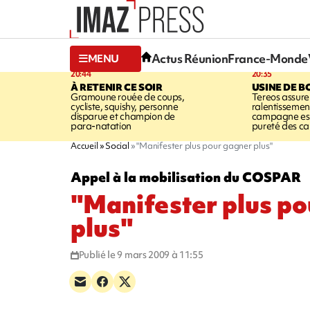
Actus Réunion
France-Monde
MENU
20:44
20:35
À RETENIR CE SOIR
USINE DE B
Gramoune rouée de coups,
Tereos assure
cycliste, squishy, personne
ralentissemen
disparue et champion de
campagne est l
para-natation
pureté des c
Accueil
Social
"Manifester plus pour gagner plus"
Appel à la mobilisation du COSPAR
"Manifester plus p
plus"
Publié le 9 mars 2009 à 11:55