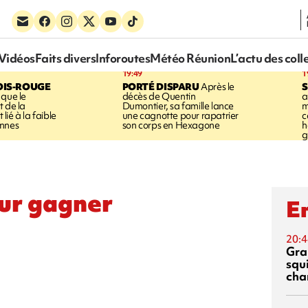
Vidéos
Faits divers
Inforoutes
Météo Réunion
L’actu des coll
19:49
1
OIS-ROUGE
PORTÉ DISPARU
Après le
S
 que le
décès de Quentin
a
t de la
Dumontier, sa famille lance
m
ié à la faible
une cagnotte pour rapatrier
c
annes
son corps en Hexagone
h
g
our gagner
En
20:4
Gra
squ
cha