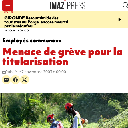
09:14
13:09
GIRONDE
Retour timide des
CONFLIT
Des échanges
touristes au Porge, encore meurtri
font cinq morts en Ukrai
par le mégafeu
Russie
Accueil
Social
Employés communaux
Menace de grève pour la
titularisation
Publié le 7 novembre 2003 à 00:00