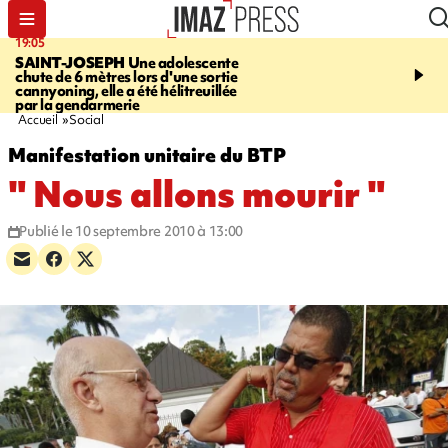
19:05
20:44
SAINT-JOSEPH
Une adolescente
À RETENIR CE SOIR
G
chute de 6 mètres lors d'une sortie
rouée de coups, cycliste,
cannyoning, elle a été hélitreuillée
personne disparue et c
par la gendarmerie
para-natation
Accueil
Social
Manifestation unitaire du BTP
" Nous allons mourir "
Publié le 10 septembre 2010 à 13:00