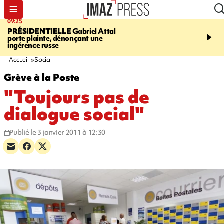
09:25
11:43
PRÉSIDENTIELLE
Gabriel Attal
INFOROUTE
À Saint-D
porte plainte, dénonçant une
accident après le virage 
ingérence russe
Jamaïque provoque 9 
d'embouteillages
Accueil
Social
Grève à la Poste
"Toujours pas de
dialogue social"
Publié le 3 janvier 2011 à 12:30