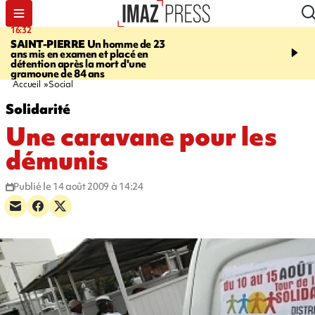
16:32
21:08
SAINT-PIERRE
Un homme de 23
MONDE
Arabie saoudit
ans mis en examen et placé en
et Turquie scellent un p
détention après la mort d'une
défense en pleine guerr
gramoune de 84 ans
Orient
Accueil
Social
Solidarité
Une caravane pour les
démunis
Publié le 14 août 2009 à 14:24