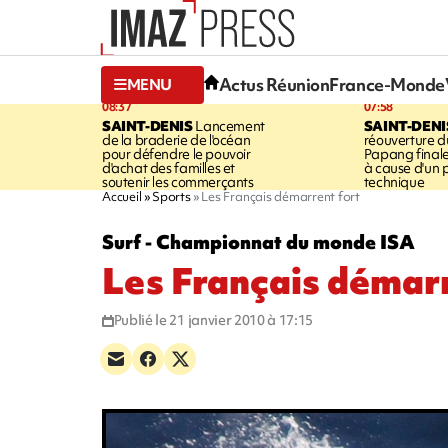
Actus Réunion
France-Monde
MENU
08:37
07:58
SAINT-DENIS
Lancement
SAINT-DENI
de la braderie de l'océan
réouverture d
pour défendre le pouvoir
Papang final
d'achat des familles et
à cause d'un
soutenir les commerçants
technique
Accueil
Sports
Les Français démarrent fort
Surf - Championnat du monde ISA
Les Français démarr
Publié le 21 janvier 2010 à 17:15