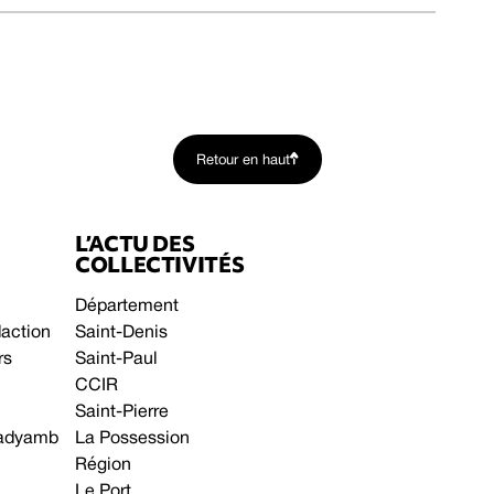
Retour en haut
L’ACTU DES
COLLECTIVITÉS
Département
daction
Saint-Denis
rs
Saint-Paul
CCIR
Saint-Pierre
 gadyamb
La Possession
Région
Le Port