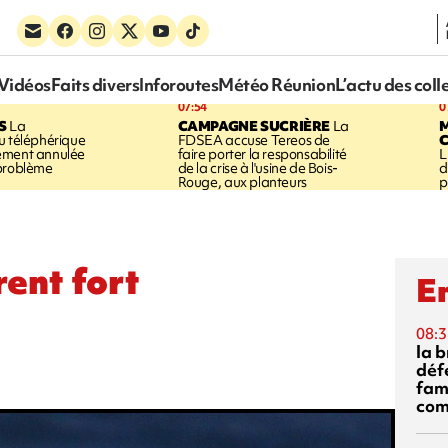
Vidéos
Faits divers
Inforoutes
Météo Réunion
L’actu des coll
07:54
0
S
La
CAMPAGNE SUCRIÈRE
La
u téléphérique
FDSEA accuse Tereos de
ement annulée
faire porter la responsabilité
L
 problème
de la crise à l'usine de Bois-
d
Rouge, aux planteurs
p
ent fort
En
08:3
la 
déf
fami
com