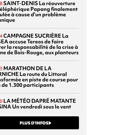
SAINT-DENIS
La réouverture
8
téléphérique Papang finalement
ulée à cause d'un problème
hnique
CAMPAGNE SUCRIÈRE
La
4
EA accuse Tereos de faire
er la responsabilité de la crise à
sine de Bois-Rouge, aux planteurs
MARATHON DE LA
3
RNICHE
La route du Littoral
nsformée en piste de course pour
s de 1.300 participants
LA MÉTÉO DAPRÉ MATANTE
0
SINA
Un vendredi sous le vent
PLUS D’INFOS