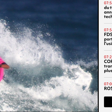
07:5
du 
ann
tec
07:5
FDS
port
l'u
07:2
CO
tra
plu
07:0
RO