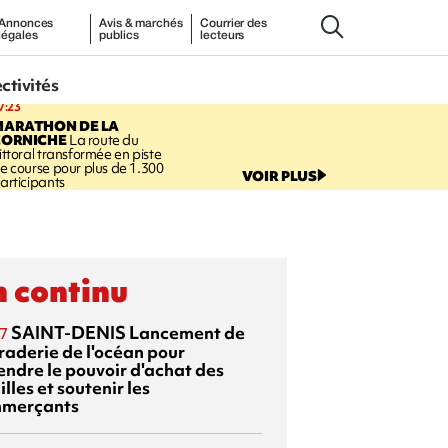
Annonces
Avis & marchés
Courrier des
légales
publics
lecteurs
ectivités
7:23
MARATHON DE LA
CORNICHE
La route du
ittoral transformée en piste
e course pour plus de 1.300
VOIR PLUS
articipants
 continu
SAINT-DENIS
Lancement de
7
braderie de l'océan pour
endre le pouvoir d'achat des
lles et soutenir les
merçants