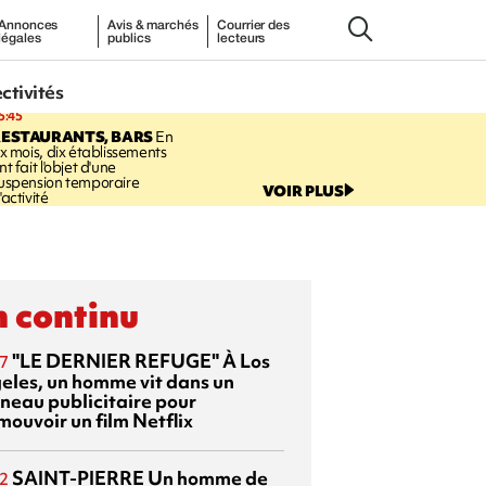
Annonces
Avis & marchés
Courrier des
légales
publics
lecteurs
ectivités
5:45
RESTAURANTS, BARS
En
ix mois, dix établissements
nt fait l'objet d'une
uspension temporaire
VOIR PLUS
'activité
 continu
"LE DERNIER REFUGE"
À Los
7
eles, un homme vit dans un
neau publicitaire pour
mouvoir un film Netflix
SAINT-PIERRE
Un homme de
2