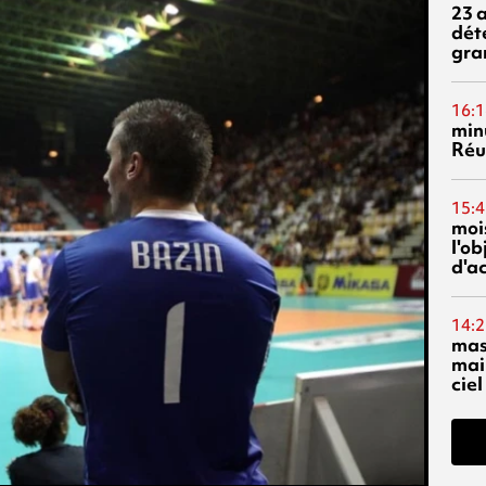
23 
dét
gra
16:1
min
Réu
15:4
mois
l'o
d'ac
14:2
mas
mai
ciel