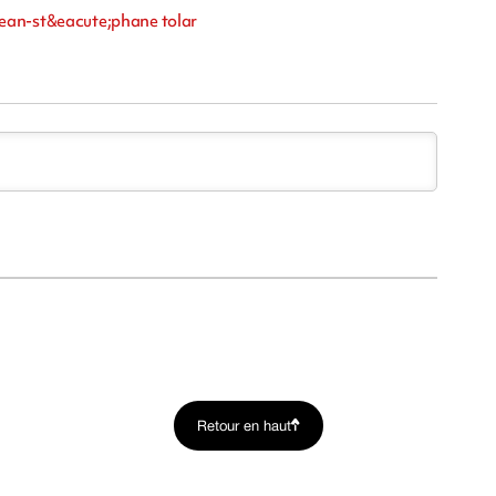
 , jean-st&eacute;phane tolar
Retour en haut