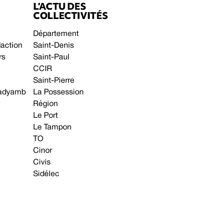
L’ACTU DES
COLLECTIVITÉS
Département
daction
Saint-Denis
rs
Saint-Paul
CCIR
Saint-Pierre
 gadyamb
La Possession
Région
Le Port
Le Tampon
TO
Cinor
Civis
Sidélec