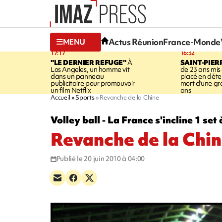
Actus Réunion
France-Monde
MENU
17:17
16:32
"LE DERNIER REFUGE"
À
SAINT-PIER
Los Angeles, un homme vit
de 23 ans mis
dans un panneau
placé en déte
publicitaire pour promouvoir
mort d'une g
un film Netflix
ans
Accueil
Sports
Revanche de la Chine
Volley ball - La France s'incline 1 set 
Revanche de la Chi
Publié le 20 juin 2010 à 04:00