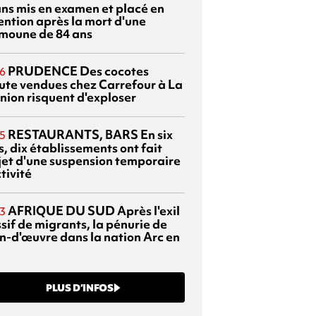
ans mis en examen et placé en
ention après la mort d'une
moune de 84 ans
PRUDENCE
Des cocotes
6
ute vendues chez Carrefour à La
nion risquent d'exploser
RESTAURANTS, BARS
En six
5
, dix établissements ont fait
bjet d'une suspension temporaire
tivité
AFRIQUE DU SUD
Après l'exil
3
sif de migrants, la pénurie de
n-d'œuvre dans la nation Arc en
PLUS D’INFOS