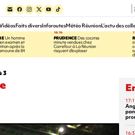
Vidéos
Faits divers
Inforoutes
Météo Réunion
L’actu des coll
16:16
1
RE
Un homme
PRUDENCE
Des cocotes
 en examen et
minute vendues chez
s
ntion après la
Carrefour à La Réunion
o
ramoune de 84
risquent d'exploser
s
d
à 3
ne
En
17:1
Ang
pan
pro
16:3