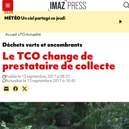
05:50
08:13
MÉTÉO
Un ciel partagé ce jeudi
MORT D'UNE GRAMO
SAINT-PIERRE
La victi
rouée de coups, un susp
en garde à vue
Accueil
TO Actualité
Déchets verts et encombrants
Le TCO change de
prestataire de collecte
Publié le 13 septembre 2017 à 09:31
Actualisé le 13 septembre 2017 à 10:43