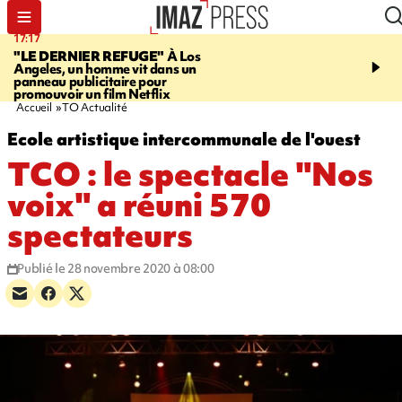
17:17
06:50
"LE DERNIER REFUGE"
À Los
À LA UNE CE MATIN
X
Angeles, un homme vit dans un
rappeur condamné, jour
panneau publicitaire pour
santé, rétro, Paris en bu
promouvoir un film Netflix
Accueil
TO Actualité
Ecole artistique intercommunale de l'ouest
TCO : le spectacle "Nos
voix" a réuni 570
spectateurs
Publié le 28 novembre 2020 à 08:00