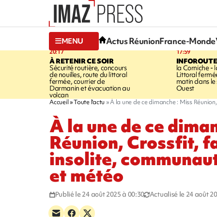
Actus Réunion
France-Monde
MENU
20:17
17:59
À RETENIR CE SOIR
INFOROUT
Sécurité routière, concours
la Corniche - 
de nouilles, route du littoral
Littoral ferm
fermée, courrier de
matin dans le
Darmanin et évacuation au
Ouest
volcan
Accueil
Toute l'actu
À la une de ce dimanche : Miss Réunion
À la une de ce diman
Réunion, Crossfit, 
insolite, communau
et météo
Publié le 24 août 2025 à 00:30
Actualisé le 24 août 2