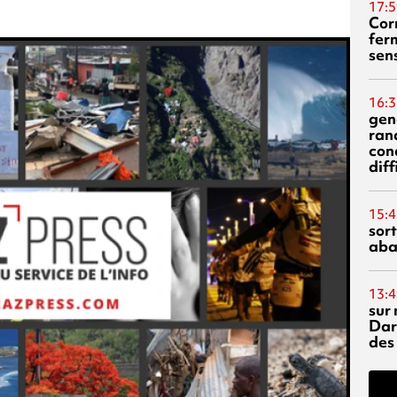
17:5
Corn
fer
sen
16:3
gen
ran
con
diff
15:4
sor
aba
13:4
sur 
Dar
des