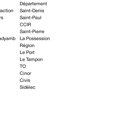
Département
daction
Saint-Denis
rs
Saint-Paul
CCIR
Saint-Pierre
 gadyamb
La Possession
Région
Le Port
Le Tampon
TO
Cinor
Civis
Sidélec
Annonces légales
Avis & Marchés publics
s contacter
Plan du site
Mentions légales
Préférences cookie