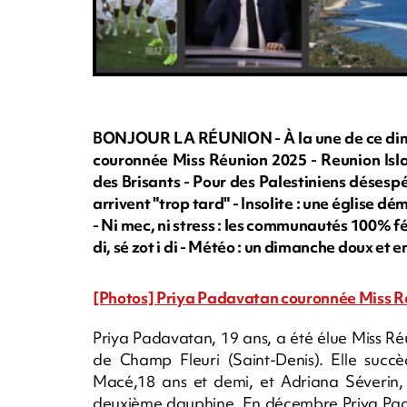
BONJOUR LA RÉUNION - À la une de ce dima
couronnée Miss Réunion 2025 - Reunion Islan
des Brisants - Pour des Palestiniens désesp
arrivent "trop tard" - Insolite : une église d
- Ni mec, ni stress : les communautés 100% f
di, sé zot i di - Météo : un dimanche doux e
[Photos] Priya Padavatan couronnée Miss R
Priya Padavatan, 19 ans, a été élue Miss R
de Champ Fleuri (Saint-Denis). Elle suc
Macé,18 ans et demi, et Adriana Séverin, 
deuxième dauphine. En décembre Priya Pad