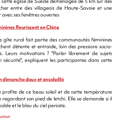
ord cette église de Suède déménagée de 5 km sur des
locher entre des villageois de Haute-Savoie et une
 avec ses fenêtres ouvertes
inines fleurissent en Chine
e gîte rural fait partie des communautés féminines
ent détente et entraide, loin des pressions socio-
s. Leurs motivations ? "Parler librement de sujets
en sécurité", expliquent les participantes dans cette
 un dimanche doux et ensoleillé
rofite de ce beau soleil et de cette température
regardant son pied de letchi. Elle se demande si il
ble et le bleu du ciel persiste.
éunion