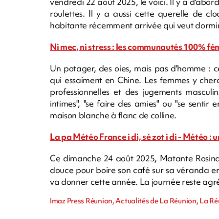
vendredi 22 août 2025, le voici. Il y a d'ab
roulettes. Il y a aussi cette querelle de c
habitante récemment arrivée qui veut dormir
Ni mec, ni stress : les communautés 100% fém
Un potager, des oies, mais pas d'homme : c
qui essaiment en Chine. Les femmes y cherch
professionnelles et des jugements masculin
intimes", "se faire des amies" ou "se sentir 
maison blanche à flanc de colline.
La pa Météo France i di, sé zot i di - Météo :
Ce dimanche 24 août 2025, Matante Rosina p
douce pour boire son café sur sa véranda en 
va donner cette année. La journée reste agréa
Imaz Press Réunion, Actualités de La Réunion, La R