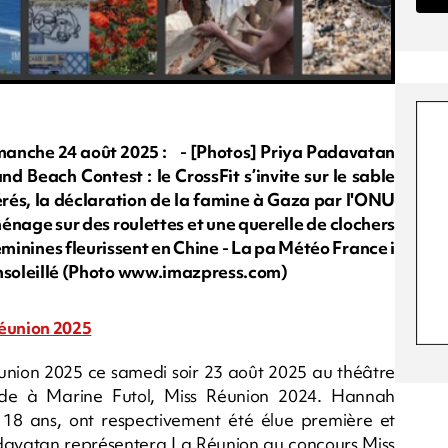
nche 24 août 2025 : - [Photos] Priya Padavatan
d Beach Contest : le CrossFit s’invite sur le sable
érés, la déclaration de la famine à Gaza par l'ONU
éménage sur des roulettes et une querelle de clochers
éminines fleurissent en Chine - La pa Météo France i
t ensoleillé (Photo www.imazpress.com)
éunion 2025
éunion 2025 ce samedi soir 23 août 2025 au théâtre
cède à Marine Futol, Miss Réunion 2024. Hannah
18 ans, ont respectivement été élue première et
avatan représentera La Réunion au concours Miss