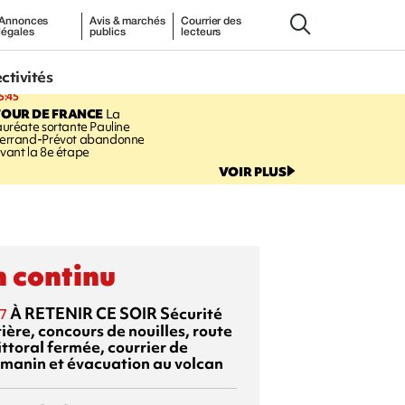
Annonces
Avis & marchés
Courrier des
légales
publics
lecteurs
ectivités
5:45
TOUR DE FRANCE
La
auréate sortante Pauline
errand-Prévot abandonne
vant la 8e étape
VOIR PLUS
 continu
À RETENIR CE SOIR
Sécurité
7
ière, concours de nouilles, route
ittoral fermée, courrier de
manin et évacuation au volcan