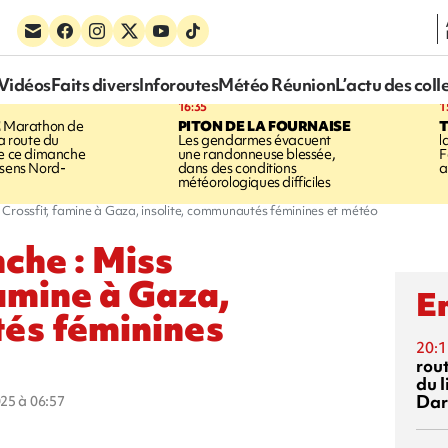
Vidéos
Faits divers
Inforoutes
Météo Réunion
L’actu des coll
16:35
1
E
Marathon de
PITON DE LA FOURNAISE
la route du
Les gendarmes évacuent
l
ée ce dimanche
une randonneuse blessée,
F
 sens Nord-
dans des conditions
a
météorologiques difficiles
, Crossfit, famine à Gaza, insolite, communautés féminines et météo
che : Miss
famine à Gaza,
En
tés féminines
20:1
rout
du l
Dar
025 à 06:57