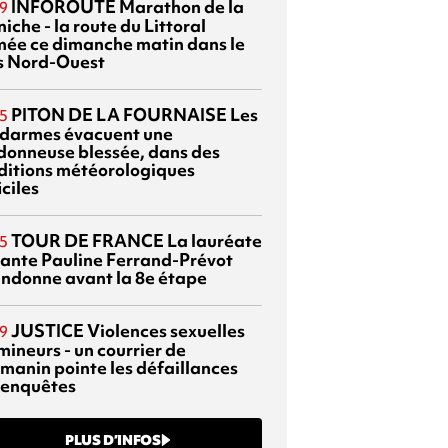
INFOROUTE
Marathon de la
9
iche - la route du Littoral
mée ce dimanche matin dans le
s Nord-Ouest
PITON DE LA FOURNAISE
Les
5
darmes évacuent une
donneuse blessée, dans des
ditions météorologiques
iciles
TOUR DE FRANCE
La lauréate
5
tante Pauline Ferrand-Prévot
ndonne avant la 8e étape
JUSTICE
Violences sexuelles
9
mineurs - un courrier de
manin pointe les défaillances
 enquêtes
PLUS D’INFOS