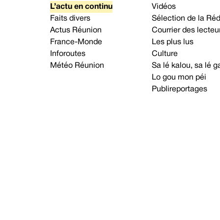
L’actu en continu
Vidéos
Faits divers
Sélection de la Ré
Actus Réunion
Courrier des lecteu
France-Monde
Les plus lus
Inforoutes
Culture
Météo Réunion
Sa lé kalou, sa lé
Lo gou mon péi
Publireportages
A propos d’Imaz Press
Nou