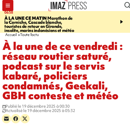
06:58
09:14
À LA UNE CE MATIN
Marathon de
GIRONDE
Retour timid
la Corniche, Cascade blanche,
touristes au Porge, enco
touristes de retour en Gironde,
par le mégafeu
insolite, marins indonésiens et météo
Accueil
Toute l'actu
À la une de ce vendredi :
réseau routier saturé,
podcast sur le servis
kabaré, policiers
condamnés, Geekali,
GBH conteste et météo
Publié le 19 décembre 2025 à 00:30
Actualisé le 19 décembre 2025 à 05:32