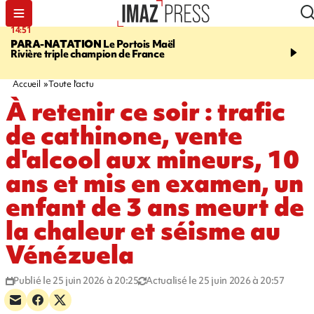
14:51
17:12
PARA-NATATION
Le Portois Maël
RÉGION RÉUNION
47 
Rivière triple champion de France
s'envolent pour "étudier 
Québec"
Accueil
Toute l'actu
À retenir ce soir : trafic
de cathinone, vente
d'alcool aux mineurs, 10
ans et mis en examen, un
enfant de 3 ans meurt de
la chaleur et séisme au
Vénézuela
Publié le 25 juin 2026 à 20:25
Actualisé le 25 juin 2026 à 20:57