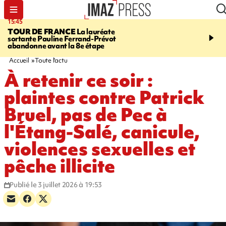
15:45
20:17
TOUR DE FRANCE
La lauréate
À RETENIR CE SOIR
Sé
sortante Pauline Ferrand-Prévot
routière, concours de nou
abandonne avant la 8e étape
du littoral fermée, courr
Darmanin et évacuation
Accueil
Toute l'actu
À retenir ce soir :
plaintes contre Patrick
Bruel, pas de Pec à
l'Étang-Salé, canicule,
violences sexuelles et
pêche illicite
Publié le 3 juillet 2026 à 19:53