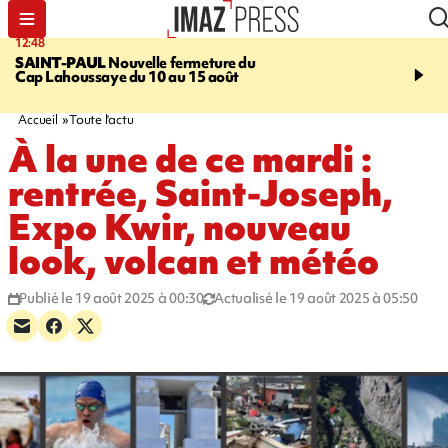
12:48
14:23
SAINT-PAUL
Nouvelle fermeture du
AFRIQUE DU SUD
Aprè
Cap Lahoussaye du 10 au 15 août
massif de migrants, la p
main-d'œuvre dans la na
ciel
Accueil
Toute l'actu
À la une de ce mardi :
rentrée, Saint-Joseph,
Expo Kwir, nouveau
look, volcan et météo
Publié le 19 août 2025 à 00:30
Actualisé le 19 août 2025 à 05:50