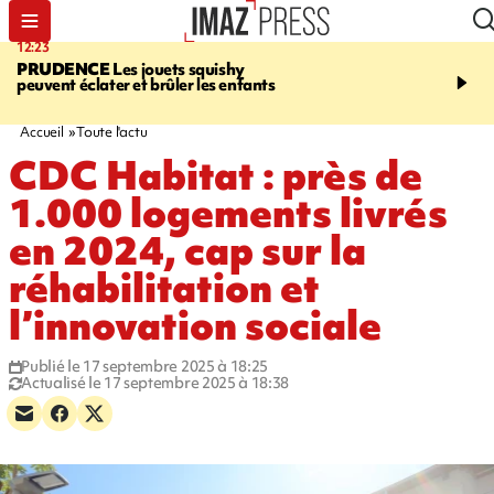
12:23
15:54
PRUDENCE
Les jouets squishy
SAINT-JOSEPH
Dispari
peuvent éclater et brûler les enfants
inquiétante - un appel à
lancé pour retrouver Loï
ans
Accueil
Toute l'actu
CDC Habitat : près de
1.000 logements livrés
en 2024, cap sur la
réhabilitation et
l’innovation sociale
Publié le 17 septembre 2025 à 18:25
Actualisé le 17 septembre 2025 à 18:38